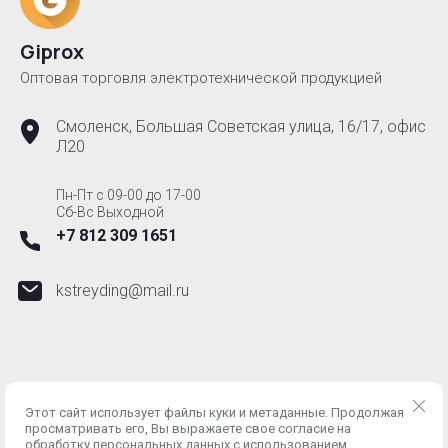
Giprox
Оптовая торговля электротехнической продукцией
Смоленск, Большая Советская улица, 16/17, офис
Л20
Пн-Пт с 09-00 до 17-00
Сб-Вс Выходной
+7 812 309 1651
kstreyding@mail.ru
Этот сайт использует файлы куки и метаданные. Продолжая
просматривать его, Вы выражаете свое согласие на
ИНН 6700002710 ОГРН 1236700010601 © 2024 - 2026
обработку персональных данных с использованием