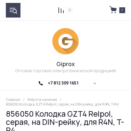
0
0
Giprox
Оптовая торговля электротехнической продукцией
+7 812 309 1651
Главная
/
Relpol в наличии
/
856050 Колодка GZT4 Relpol, серая, на DIN-рейку, для R4N, T-R4
856050 Колодка GZT4 Relpol,
серая, на DIN-рейку, для R4N, T-
R4