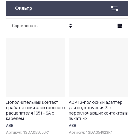
Фильтр
Сортировать
Цена - убывание
Цена - возрастание
Название - Я-А
Название - А-Я
Дополнительный контакт
ADP 12-полюсный адаптер
срабатывания электронного
для подключения 3-х
расцепителя 1S51 - SA с
переключающих контактов в
кабелем
выкатных
ABB
ABB
Артикул:
1SDA055050R1
Артикул:
1SDA054923R1