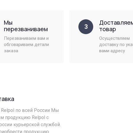
Мы
Доставляе
3
перезваниваем
товар
Перезваниваем вам и
Осуществляем
обговариваем детали
доставку по ук
заказа
вами адресу
тавка
Relpol по всей России Мы
м продукцию Relpol с
оссии курьерской службой.
риобрести продукцию