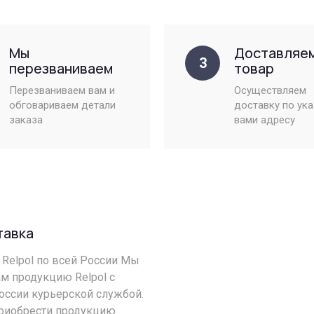
Мы
Доставляе
3
перезваниваем
товар
Перезваниваем вам и
Осуществляем
обговариваем детали
доставку по ук
заказа
вами адресу
тавка
Relpol по всей России Мы
м продукцию Relpol с
оссии курьерской службой.
риобрести продукцию