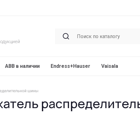
родукцией
ABB в наличии
Endress+Hauser
Vaisala
ределительной шины
жатель распределител